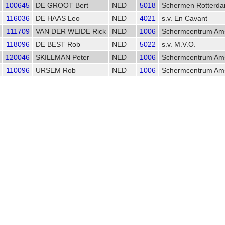
100645
DE GROOT Bert
NED
5018
Schermen Rotterda
116036
DE HAAS Leo
NED
4021
s.v. En Cavant
111709
VAN DER WEIDE Rick
NED
1006
Schermcentrum Am
118096
DE BEST Rob
NED
5022
s.v. M.V.O.
120046
SKILLMAN Peter
NED
1006
Schermcentrum Am
110096
URSEM Rob
NED
1006
Schermcentrum Am