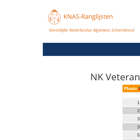
KNAS-Ranglijsten
Koninklijke Nederlandse Algemene Schermbond
NK Veteran
Plaats
1
2
3
3
5