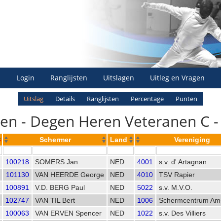
Login
Ranglijsten
Uitslagen
Uitleg en Vragen
Uitslag
Details
Ranglijsten
Percentage
Punten
en - Degen Heren Veteranen C -
Schermer
Land
Vereniging
100218
SOMERS Jan
NED
4001
s.v. d' Artagnan
101130
VAN HEERDE George
NED
4010
TSV Rapier
100891
V.D. BERG Paul
NED
5022
s.v. M.V.O.
102747
VAN TIL Bert
NED
1006
Schermcentrum Am
100063
VAN ERVEN Spencer
NED
1022
s.v. Des Villiers