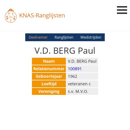
KNAS-Ranglijsten
Login
Deelnemer
Ranglijsten
Wedstrijden
V.D. BERG Paul
Ranglijsten
Uitslagen
Naam
V.D. BERG Paul
Relatienummer
100891
Uitleg en Vragen
Geboortejaar
1962
Leeftijd
veteranen c
Vereniging
s.v. M.V.O.