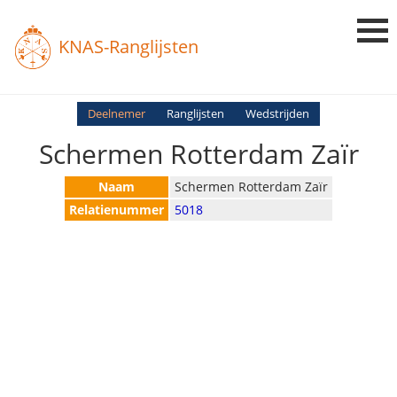
KNAS-Ranglijsten
Login
Deelnemer
Ranglijsten
Wedstrijden
Schermen Rotterdam Zaïr
Ranglijsten
Uitslagen
Naam
Schermen Rotterdam Zaïr
Relatienummer
5018
Uitleg en Vragen