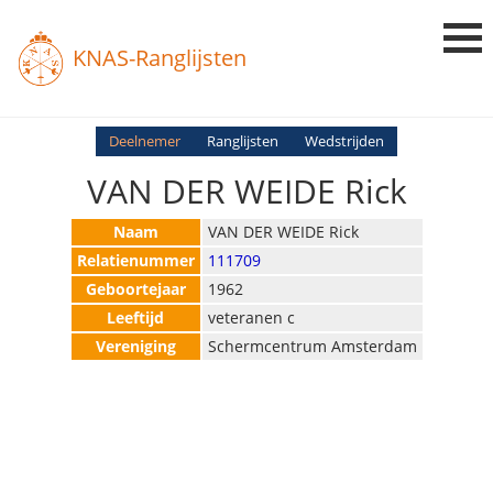
KNAS-Ranglijsten
Login
Deelnemer
Ranglijsten
Wedstrijden
VAN DER WEIDE Rick
Ranglijsten
Uitslagen
Naam
VAN DER WEIDE Rick
Relatienummer
111709
Uitleg en Vragen
Geboortejaar
1962
Leeftijd
veteranen c
Vereniging
Schermcentrum Amsterdam