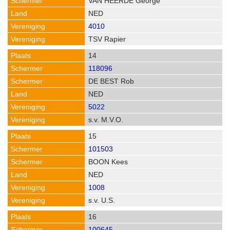
VAN HEERDE George
NED
4010
TSV Rapier
14
118096
DE BEST Rob
NED
5022
s.v. M.V.O.
15
101503
BOON Kees
NED
1008
s.v. U.S.
16
100645