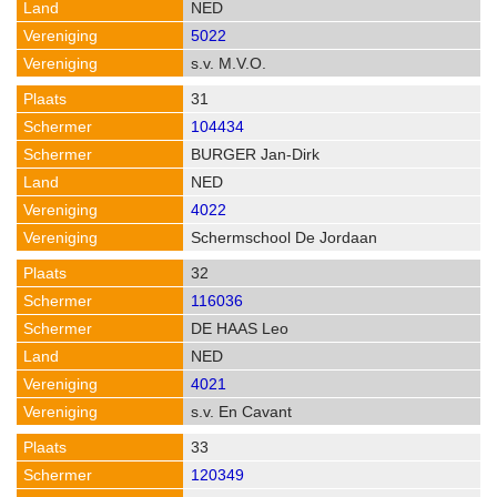
NED
5022
s.v. M.V.O.
31
104434
BURGER Jan-Dirk
NED
4022
Schermschool De Jordaan
32
116036
DE HAAS Leo
NED
4021
s.v. En Cavant
33
120349