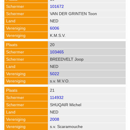
101672
VAN DER GRINTEN Toon
NED
6006
K.M.S.V.
20
103465
BREEDVELT Joop
NED
5022
s.v. M.V.O.
21
114932
SHUQAIR Michel
NED
2008
s.v. Scaramouche