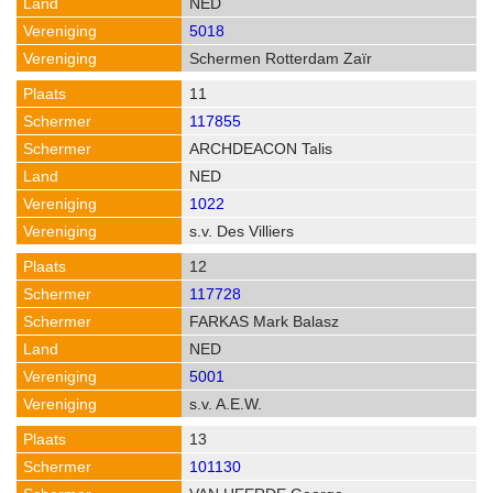
NED
5018
Schermen Rotterdam Zaïr
11
117855
ARCHDEACON Talis
NED
1022
s.v. Des Villiers
12
117728
FARKAS Mark Balasz
NED
5001
s.v. A.E.W.
13
101130