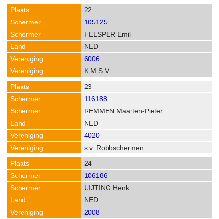
22
105125
HELSPER Emil
NED
6006
K.M.S.V.
23
116188
REMMEN Maarten-Pieter
NED
4020
s.v. Robbschermen
24
106186
UIJTING Henk
NED
2008