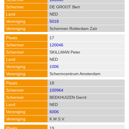
DE GROOT Bert
NED
5018
Schermen Rotterdam Zaïr
17
120046
SKILLMAN Peter
NED
1006
Schermcentrum Amsterdam
18
100964
BEEKHUIZEN Gerrit
NED
6006
K.M.S.V.
19