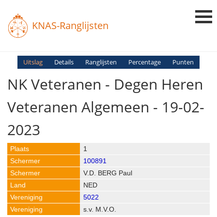
KNAS-Ranglijsten
Login
Uitslag
Details
Ranglijsten
Percentage
Punten
NK Veteranen - Degen Heren
Ranglijsten
Uitslagen
Veteranen Algemeen - 19-02-
Uitleg en Vragen
2023
1
100891
V.D. BERG Paul
NED
5022
s.v. M.V.O.