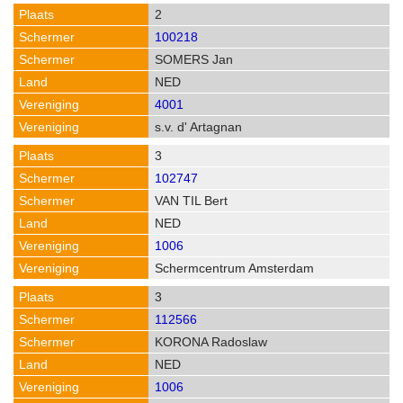
2
100218
SOMERS Jan
NED
4001
s.v. d' Artagnan
3
102747
VAN TIL Bert
NED
1006
Schermcentrum Amsterdam
3
112566
KORONA Radoslaw
NED
1006