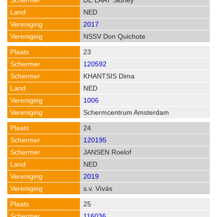
DE LAAT Sidney
NED
2017
NSSV Don Quichote
23
120592
KHANTSIS Dima
NED
1006
Schermcentrum Amsterdam
24
120195
JANSEN Roelof
NED
2019
s.v. Vívás
25
116036