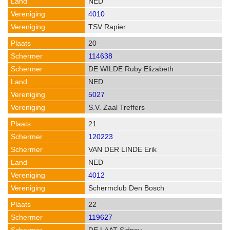
NED
4010
TSV Rapier
20
114638
DE WILDE Ruby Elizabeth
NED
5027
S.V. Zaal Treffers
21
120223
VAN DER LINDE Erik
NED
4012
Schermclub Den Bosch
22
119627