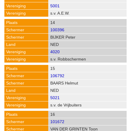
5001
s.v. A.E.W.
14
100396
BIJKER Peter
NED
4020
s.v. Robbschermen
15
106792
BAARS Helmut
NED
5021
s.v. de Vrijbuiters
16
101672
VAN DER GRINTEN Toon