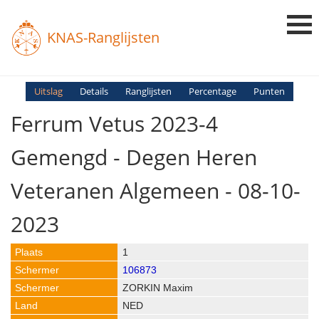
KNAS-Ranglijsten
Login
Uitslag
Details
Ranglijsten
Percentage
Punten
Ferrum Vetus 2023-4
Ranglijsten
Uitslagen
Gemengd - Degen Heren
Uitleg en Vragen
Veteranen Algemeen - 08-10-
2023
1
106873
ZORKIN Maxim
NED