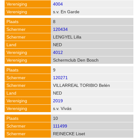
4004
s.v. En Garde
8
120434
LENGYEL Lilla
NED
4012
Schermclub Den Bosch
9
120271
VILLARREAL TORIBIO Belén
NED
2019
s.v. Vívás
10
111499
REINECKE Liset