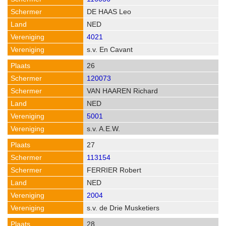
DE HAAS Leo
NED
4021
s.v. En Cavant
26
120073
VAN HAAREN Richard
NED
5001
s.v. A.E.W.
27
113154
FERRIER Robert
NED
2004
s.v. de Drie Musketiers
28