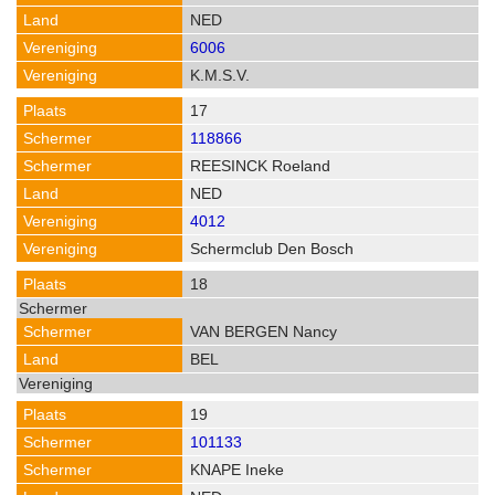
NED
6006
K.M.S.V.
17
118866
REESINCK Roeland
NED
4012
Schermclub Den Bosch
18
VAN BERGEN Nancy
BEL
19
101133
KNAPE Ineke