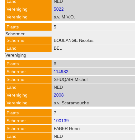
NED
5022
s.v. M.V.O.
5
BOULANGE Nicolas
BEL
6
114932
SHUQAIR Michel
NED
2008
s.v. Scaramouche
7
100139
FABER Henri
NED