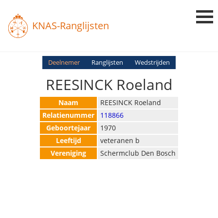
KNAS-Ranglijsten
Login
Deelnemer
Ranglijsten
Wedstrijden
REESINCK Roeland
Ranglijsten
Uitslagen
Naam
REESINCK Roeland
Relatienummer
118866
Uitleg en Vragen
Geboortejaar
1970
Leeftijd
veteranen b
Vereniging
Schermclub Den Bosch