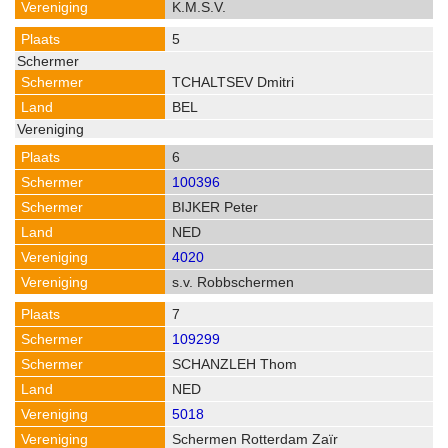
K.M.S.V.
5
TCHALTSEV Dmitri
BEL
6
100396
BIJKER Peter
NED
4020
s.v. Robbschermen
7
109299
SCHANZLEH Thom
NED
5018
Schermen Rotterdam Zaïr