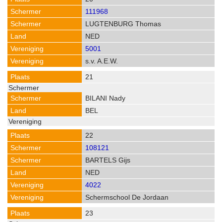
111968
LUGTENBURG Thomas
NED
5001
s.v. A.E.W.
21
BILANI Nady
BEL
22
108121
BARTELS Gijs
NED
4022
Schermschool De Jordaan
23