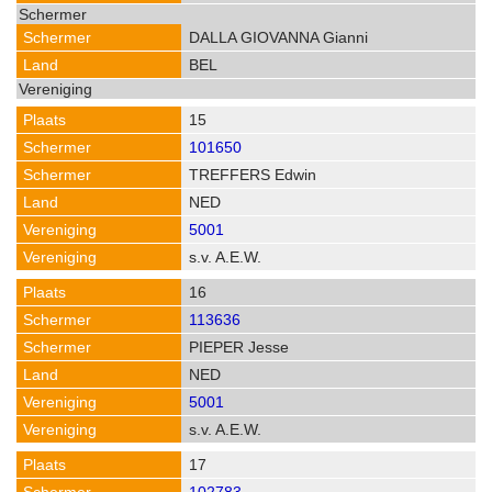
DALLA GIOVANNA Gianni
BEL
15
101650
TREFFERS Edwin
NED
5001
s.v. A.E.W.
16
113636
PIEPER Jesse
NED
5001
s.v. A.E.W.
17