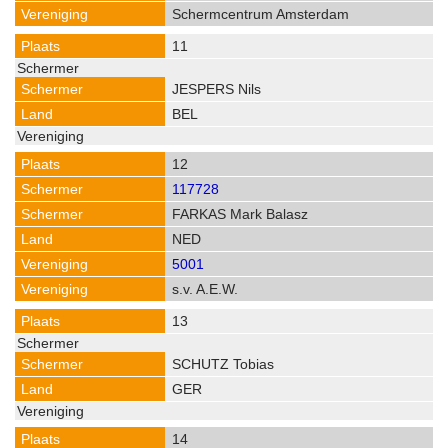
Schermcentrum Amsterdam
11
JESPERS Nils
BEL
12
117728
FARKAS Mark Balasz
NED
5001
s.v. A.E.W.
13
SCHUTZ Tobias
GER
14