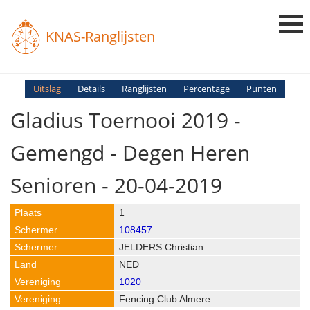
KNAS-Ranglijsten
Login
Uitslag
Details
Ranglijsten
Percentage
Punten
Gladius Toernooi 2019 -
Ranglijsten
Uitslagen
Gemengd - Degen Heren
Uitleg en Vragen
Senioren - 20-04-2019
1
108457
JELDERS Christian
NED
1020
Fencing Club Almere