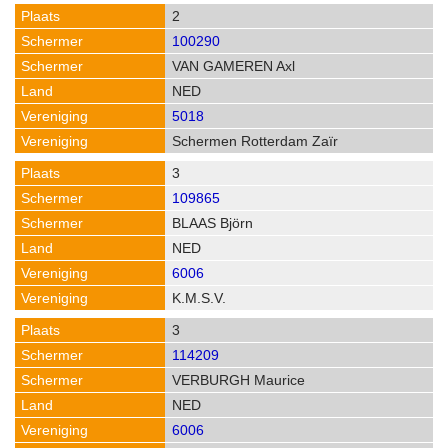
2
100290
VAN GAMEREN Axl
NED
5018
Schermen Rotterdam Zaïr
3
109865
BLAAS Björn
NED
6006
K.M.S.V.
3
114209
VERBURGH Maurice
NED
6006