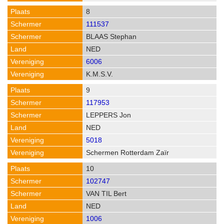
8
111537
BLAAS Stephan
NED
6006
K.M.S.V.
9
117953
LEPPERS Jon
NED
5018
Schermen Rotterdam Zaïr
10
102747
VAN TIL Bert
NED
1006