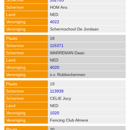
102783
HOM Ans
NED
4022
Schermschool De Jordaan
18
115371
WARREMAN Daan
NED
4020
s.v. Robbschermen
19
113939
CELIE Jocy
NED
1020
Fencing Club Almere
20