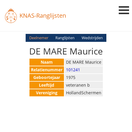
KNAS-Ranglijsten
Login
Deelnemer
Ranglijsten
Wedstrijden
DE MARE Maurice
Ranglijsten
Uitslagen
Naam
DE MARE Maurice
Relatienummer
101241
Uitleg en Vragen
Geboortejaar
1975
Leeftijd
veteranen b
Vereniging
HollandSchermen