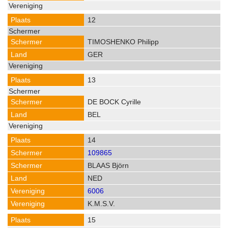
12
TIMOSHENKO Philipp
GER
13
DE BOCK Cyrille
BEL
14
109865
BLAAS Björn
NED
6006
K.M.S.V.
15