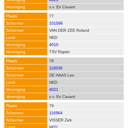
s.v. En Cavant
77
101586
VAN DER ZEE Roland
NED
4010
TSV Rapier
78
116036
DE HAAS Leo
NED
4021
s.v. En Cavant
79
116964
VISSER Zeb
NED