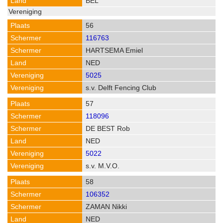
BEL
56
116763
HARTSEMA Emiel
NED
5025
s.v. Delft Fencing Club
57
118096
DE BEST Rob
NED
5022
s.v. M.V.O.
58
106352
ZAMAN Nikki
NED