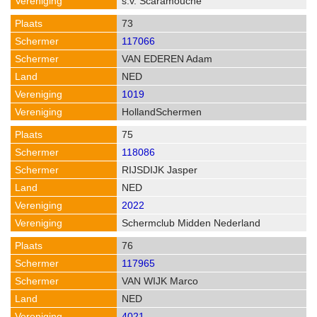
s.v. Scaramouche
73
117066
VAN EDEREN Adam
NED
1019
HollandSchermen
75
118086
RIJSDIJK Jasper
NED
2022
Schermclub Midden Nederland
76
117965
VAN WIJK Marco
NED
4021