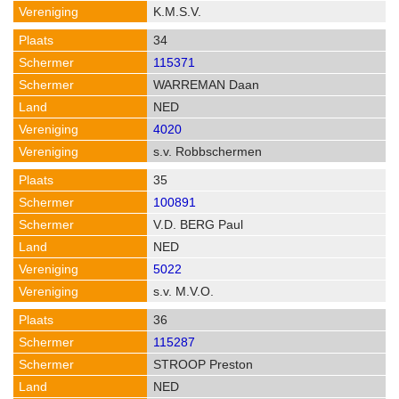
K.M.S.V.
34
115371
WARREMAN Daan
NED
4020
s.v. Robbschermen
35
100891
V.D. BERG Paul
NED
5022
s.v. M.V.O.
36
115287
STROOP Preston
NED