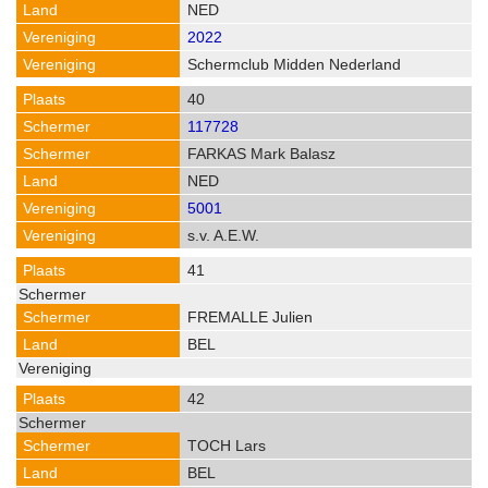
NED
2022
Schermclub Midden Nederland
40
117728
FARKAS Mark Balasz
NED
5001
s.v. A.E.W.
41
FREMALLE Julien
BEL
42
TOCH Lars
BEL