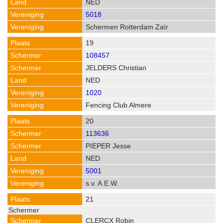
NED
5018
Schermen Rotterdam Zaïr
19
108457
JELDERS Christian
NED
1020
Fencing Club Almere
20
113636
PIEPER Jesse
NED
5001
s.v. A.E.W.
21
CLERCX Robin