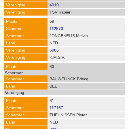
4010
TSV Rapier
59
112870
JONGENELIS Melvin
NED
6006
K.M.S.V.
60
BAUWELINCK Briecq
BEL
61
117157
THEUNISSEN Pieter
NED