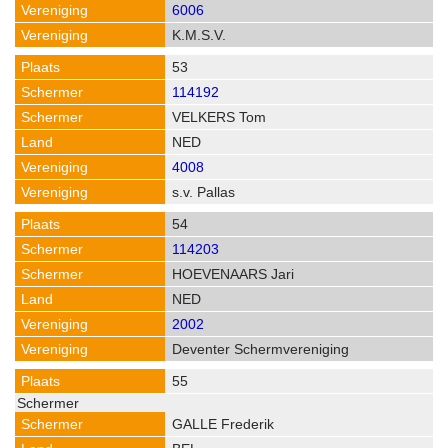
6006
K.M.S.V.
53
114192
VELKERS Tom
NED
4008
s.v. Pallas
54
114203
HOEVENAARS Jari
NED
2002
Deventer Schermvereniging
55
GALLE Frederik