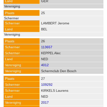
GER
25
LAMBERT Jerome
BEL
26
113657
KEPPEL Alec
NED
4012
Schermclub Den Bosch
27
109292
KIRKELS Laurens
NED
2017