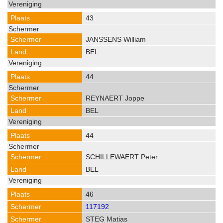
43
JANSSENS William
BEL
44
REYNAERT Joppe
BEL
44
SCHILLEWAERT Peter
BEL
46
117192
STEG Matias