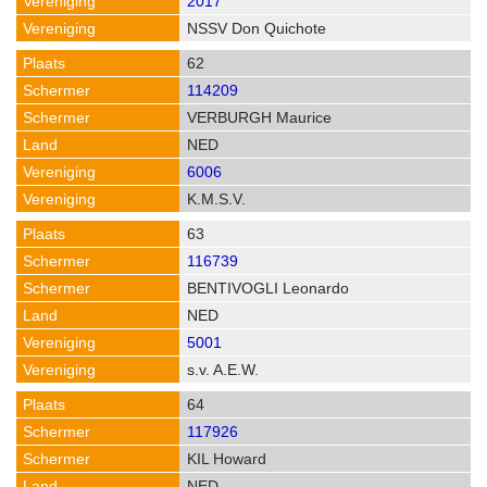
2017
NSSV Don Quichote
62
114209
VERBURGH Maurice
NED
6006
K.M.S.V.
63
116739
BENTIVOGLI Leonardo
NED
5001
s.v. A.E.W.
64
117926
KIL Howard
NED