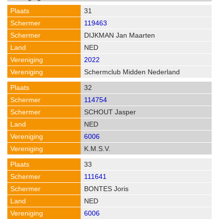
31
119463
DIJKMAN Jan Maarten
NED
2022
Schermclub Midden Nederland
32
114754
SCHOUT Jasper
NED
6006
K.M.S.V.
33
111641
BONTES Joris
NED
6006