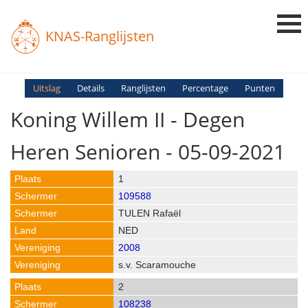
KNAS-Ranglijsten
Login
Uitslag
Details
Ranglijsten
Percentage
Punten
Koning Willem II - Degen
Ranglijsten
Uitslagen
Heren Senioren - 05-09-2021
Uitleg en Vragen
1
109588
TULEN Rafaël
NED
2008
s.v. Scaramouche
2
108238