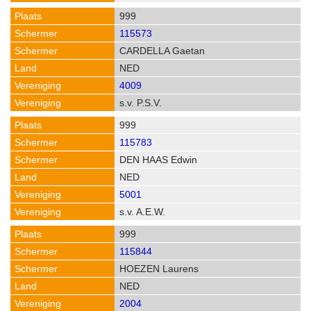
999
115573
CARDELLA Gaetan
NED
4009
s.v. P.S.V.
999
115783
DEN HAAS Edwin
NED
5001
s.v. A.E.W.
999
115844
HOEZEN Laurens
NED
2004