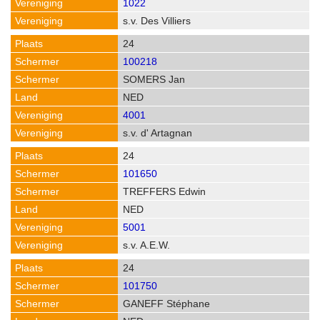
1022
s.v. Des Villiers
24
100218
SOMERS Jan
NED
4001
s.v. d' Artagnan
24
101650
TREFFERS Edwin
NED
5001
s.v. A.E.W.
24
101750
GANEFF Stéphane