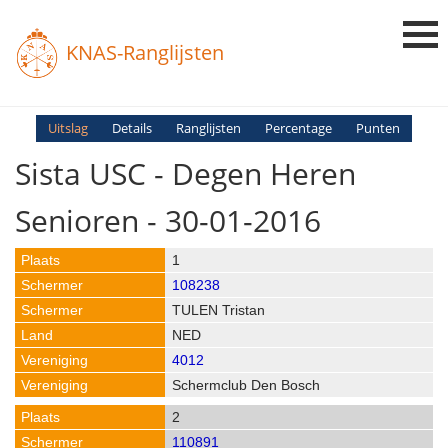
KNAS-Ranglijsten
Login
Uitslag
Details
Ranglijsten
Percentage
Punten
Sista USC - Degen Heren
Ranglijsten
Uitslagen
Senioren - 30-01-2016
Uitleg en Vragen
1
108238
TULEN Tristan
NED
4012
Schermclub Den Bosch
2
110891