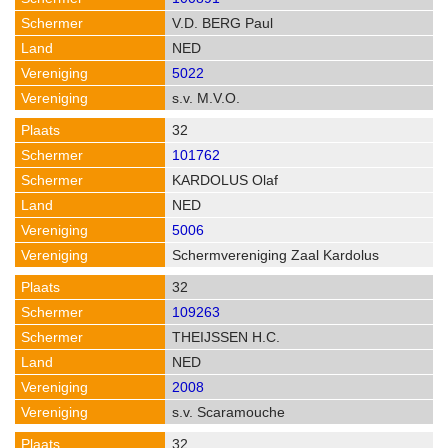
V.D. BERG Paul
NED
5022
s.v. M.V.O.
32
101762
KARDOLUS Olaf
NED
5006
Schermvereniging Zaal Kardolus
32
109263
THEIJSSEN H.C.
NED
2008
s.v. Scaramouche
32