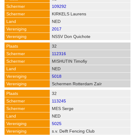
109292
KIRKELS Laurens
NED
2017
NSSV Don Quichote
32
112316
MISHUTIN Timofiy
NED
5018
Schermen Rotterdam Zaïr
32
113245
MES Serge
NED
5025
s.v. Delft Fencing Club