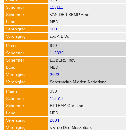
999
115111
VAN DER KEMP Arne
NED
5001
s.v. A.E.W.
999
115336
EGBERS Indy
NED
2022
Schermclub Midden Nederland
999
115513
ETTEMA Gert Jan
NED
2004
s.v. de Drie Musketiers