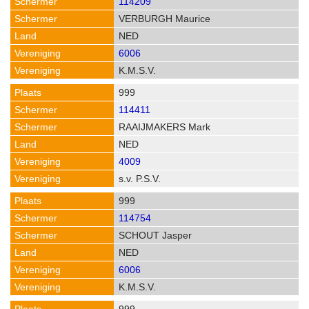
114209
VERBURGH Maurice
NED
6006
K.M.S.V.
999
114411
RAAIJMAKERS Mark
NED
4009
s.v. P.S.V.
999
114754
SCHOUT Jasper
NED
6006
K.M.S.V.