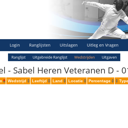
Login
Ranglijsten
Uitslagen
Uitleg en Vragen
Ranglijst
Uitgebreide Ranglijst
Wedstrijden
Uitgaven
el - Sabel Heren Veteranen D - 
m
Wedstrijd
Leeftijd
Land
Locatie
Percentage
Type