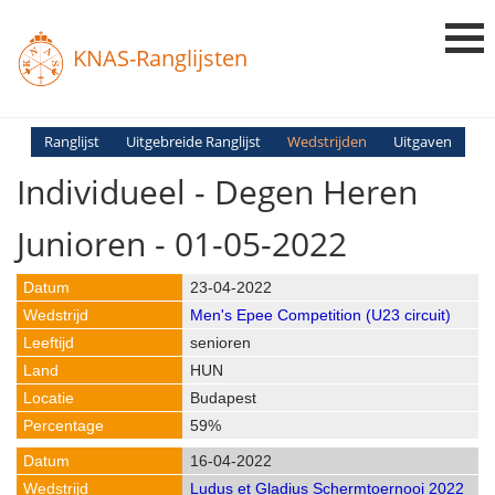
KNAS-Ranglijsten
Login
Ranglijst
Uitgebreide Ranglijst
Wedstrijden
Uitgaven
Individueel - Degen Heren
Ranglijsten
Uitslagen
Junioren - 01-05-2022
Uitleg en Vragen
23-04-2022
Men's Epee Competition (U23 circuit)
senioren
HUN
Budapest
59%
16-04-2022
Ludus et Gladius Schermtoernooi 2022