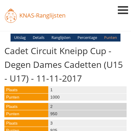
KNAS-Ranglijsten
Login
Uitslag
Details
Ranglijsten
Percentage
Punten
Cadet Circuit Kneipp Cup -
Ranglijsten
Uitslagen
Degen Dames Cadetten (U15
Uitleg en Vragen
- U17) - 11-11-2017
1
1000
2
950
3
925