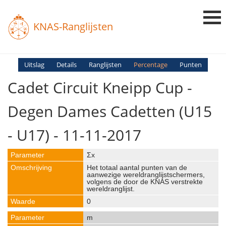
KNAS-Ranglijsten
Login
Uitslag
Details
Ranglijsten
Percentage
Punten
Cadet Circuit Kneipp Cup -
Ranglijsten
Uitslagen
Degen Dames Cadetten (U15
Uitleg en Vragen
- U17) - 11-11-2017
Σx
Het totaal aantal punten van de
aanwezige wereldranglijstschermers,
volgens de door de KNAS verstrekte
wereldranglijst.
0
m