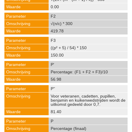
0.00
F2
√(n/c) * 300
419.78
F3
((p² + 5) / 54) * 150
150.00
P'
Percentage: (F1 + F2 + F3)/10
56.98
P''
Voor veteranen, cadetten, pupillen,
benjamin en kuikenwedstrijden wordt de
uitkomst gedeeld door 0,7.
81.40
P
Percentage (finaal)