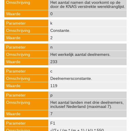
Het aantal namen dat voorkomt op de
door de KNAS verstrekte wereldranglijst.
0
k
Constante.
2
n
Het werkelijk aantal deelnemers.
233
c
Deelnemersconstante.
119
p
Het aantal landen met drie deelnemers,
inclusief Nederland (maximaal 7).
7
F1
√(Σx / (m * (m + 1) / k)) * 550