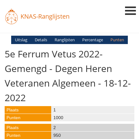
KNAS-Ranglijsten
Login
Uitslag
Details
Ranglijsten
Percentage
Punten
5e Ferrum Vetus 2022-
Ranglijsten
Uitslagen
Gemengd - Degen Heren
Uitleg en Vragen
Veteranen Algemeen - 18-12-
2022
1
1000
2
950