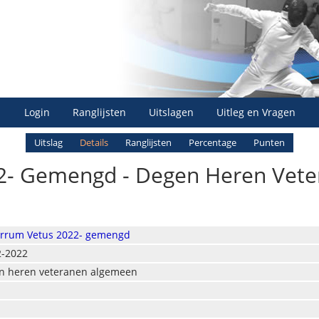
Login
Ranglijsten
Uitslagen
Uitleg en Vragen
Uitslag
Details
Ranglijsten
Percentage
Punten
2- Gemengd - Degen Heren Vete
errum Vetus 2022- gemengd
2-2022
n heren veteranen algemeen