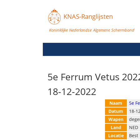
KNAS-Ranglijsten
Koninklijke Nederlandse Algemene Schermbond
5e Ferrum Vetus 202
18-12-2022
Naam
5e F
Datum
18-1
Wapen
dege
Land
NED
Locatie
Best