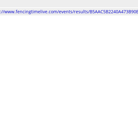
s://www.fencingtimelive.com/events/results/B5AAC5B2240A473B9