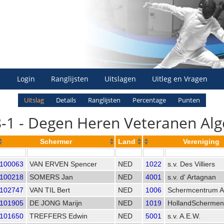
Login
Ranglijsten
Uitslagen
Uitleg en Vragen
Uitslag
Details
Ranglijsten
Percentage
Punten
-1 - Degen Heren Veteranen Alg
Schermer
Land
Vereniging
100063
VAN ERVEN Spencer
NED
1022
s.v. Des Villiers
100218
SOMERS Jan
NED
4001
s.v. d' Artagnan
102747
VAN TIL Bert
NED
1006
Schermcentrum 
101905
DE JONG Marijn
NED
1019
HollandSchermen
101650
TREFFERS Edwin
NED
5001
s.v. A.E.W.