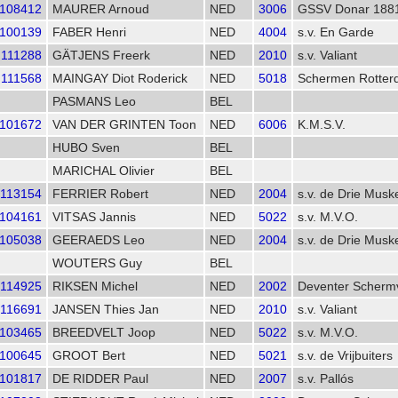
108412
MAURER Arnoud
NED
3006
GSSV Donar 188
100139
FABER Henri
NED
4004
s.v. En Garde
111288
GÄTJENS Freerk
NED
2010
s.v. Valiant
111568
MAINGAY Diot Roderick
NED
5018
Schermen Rotter
PASMANS Leo
BEL
101672
VAN DER GRINTEN Toon
NED
6006
K.M.S.V.
HUBO Sven
BEL
MARICHAL Olivier
BEL
113154
FERRIER Robert
NED
2004
s.v. de Drie Muske
104161
VITSAS Jannis
NED
5022
s.v. M.V.O.
105038
GEERAEDS Leo
NED
2004
s.v. de Drie Muske
WOUTERS Guy
BEL
114925
RIKSEN Michel
NED
2002
Deventer Schermv
116691
JANSEN Thies Jan
NED
2010
s.v. Valiant
103465
BREEDVELT Joop
NED
5022
s.v. M.V.O.
100645
GROOT Bert
NED
5021
s.v. de Vrijbuiters
101817
DE RIDDER Paul
NED
2007
s.v. Pallós