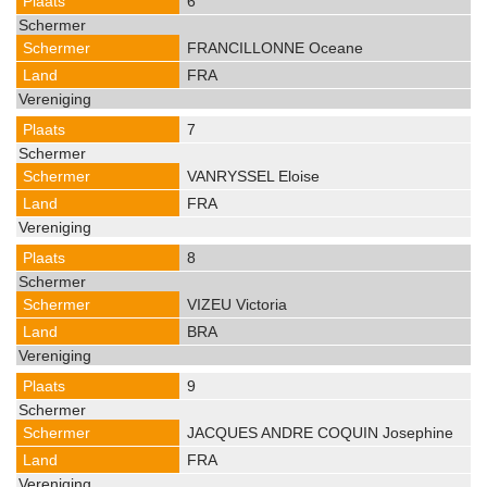
6
FRANCILLONNE Oceane
FRA
7
VANRYSSEL Eloise
FRA
8
VIZEU Victoria
BRA
9
JACQUES ANDRE COQUIN Josephine
FRA