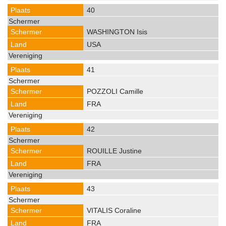
40
WASHINGTON Isis
USA
41
POZZOLI Camille
FRA
42
ROUILLE Justine
FRA
43
VITALIS Coraline
FRA