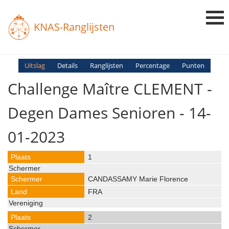
KNAS-Ranglijsten
Login
Uitslag
Details
Ranglijsten
Percentage
Punten
Challenge Maître CLEMENT -
Ranglijsten
Uitslagen
Degen Dames Senioren - 14-
Uitleg en Vragen
01-2023
1
CANDASSAMY Marie Florence
FRA
2