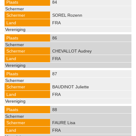
84
SOREL Rozenn
FRA
86
CHEVALLOT Audrey
FRA
87
BAUDINOT Juliette
FRA
88
FAURE Lisa
FRA