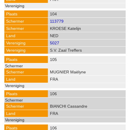
104
113779
KROESE Katelijn
NED
5027
S.V. Zaal Treffers
105
MUGNIER Maëlyne
FRA
106
BIANCHI Cassandre
FRA
106