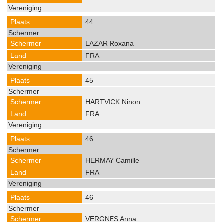
44
LAZAR Roxana
FRA
45
HARTVICK Ninon
FRA
46
HERMAY Camille
FRA
46
VERGNES Anna