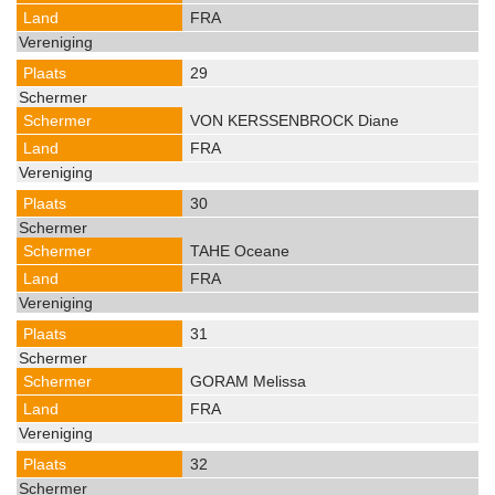
FRA
29
VON KERSSENBROCK Diane
FRA
30
TAHE Oceane
FRA
31
GORAM Melissa
FRA
32