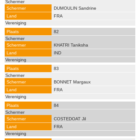
DUMOULIN Sandrine
FRA
82
KHATRI Taniksha
IND
83
BONNET Margaux
FRA
84
COSTEDOAT Jil
FRA