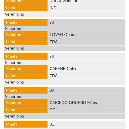
DALAL Sheetal
IND
78
TOVAR Oriana
FRA
79
CABANE Celia
FRA
80
CAICEDO GRUESO Eliana
COL
81