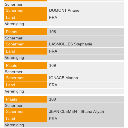
DUMONT Ariane
FRA
108
LASMOLLES Stephanie
FRA
109
IGNACE Manon
FRA
109
JEAN CLEMENT Shana Aliyah
FRA