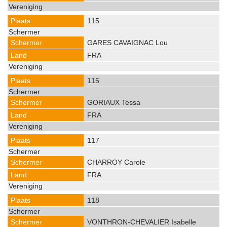
115
GARES CAVAIGNAC Lou
FRA
115
GORIAUX Tessa
FRA
117
CHARROY Carole
FRA
118
VONTHRON-CHEVALIER Isabelle