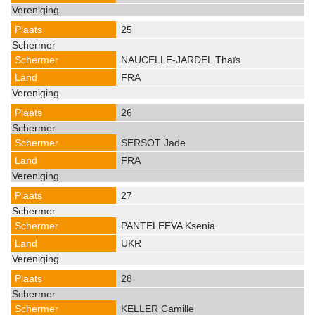
25
NAUCELLE-JARDEL Thaïs
FRA
26
SERSOT Jade
FRA
27
PANTELEEVA Ksenia
UKR
28
KELLER Camille