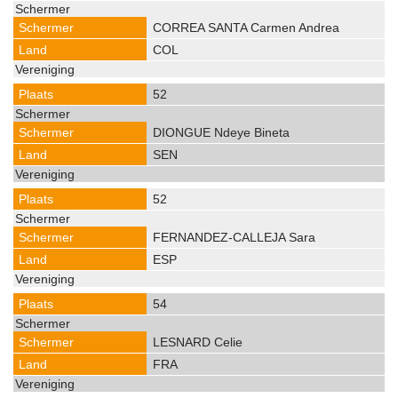
CORREA SANTA Carmen Andrea
COL
52
DIONGUE Ndeye Bineta
SEN
52
FERNANDEZ-CALLEJA Sara
ESP
54
LESNARD Celie
FRA