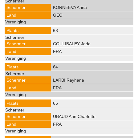
KORNEEVA Arina
GEO
63
COULIBALEY Jade
FRA
64
LARBI Rayhana
FRA
65
UBAUD Ann Charlotte
FRA