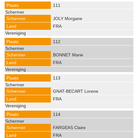
111
JOLY Morgane
FRA
112
BONNET Marie
FRA
113
GNAT-BECART Lorene
FRA
114
FARGEAS Claire
FRA