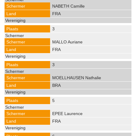
NABETH Camille
FRA
3
MALLO Auriane
FRA
3
MOELLHAUSEN Nathalie
BRA
5
EPEE Laurence
FRA