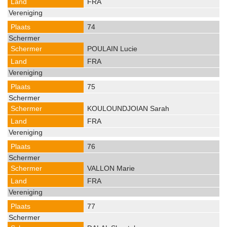
FRA
74
POULAIN Lucie
FRA
75
KOULOUNDJOIAN Sarah
FRA
76
VALLON Marie
FRA
77