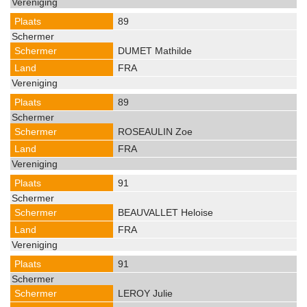
89
DUMET Mathilde
FRA
89
ROSEAULIN Zoe
FRA
91
BEAUVALLET Heloise
FRA
91
LEROY Julie