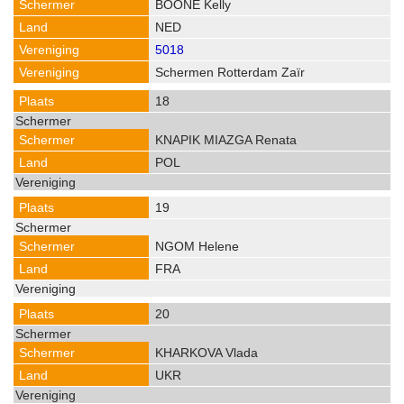
BOONE Kelly
NED
5018
Schermen Rotterdam Zaïr
18
KNAPIK MIAZGA Renata
POL
19
NGOM Helene
FRA
20
KHARKOVA Vlada
UKR