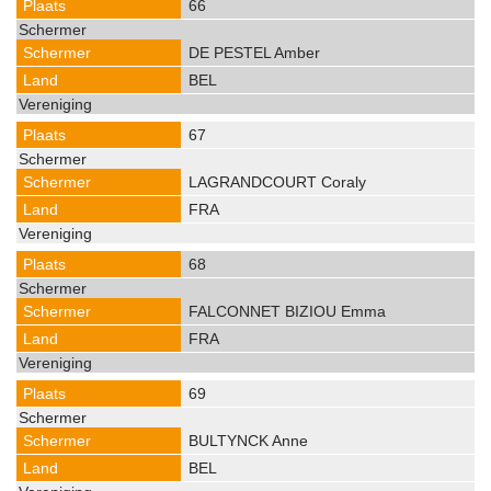
66
DE PESTEL Amber
BEL
67
LAGRANDCOURT Coraly
FRA
68
FALCONNET BIZIOU Emma
FRA
69
BULTYNCK Anne
BEL