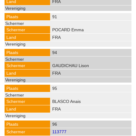
FRA
91
POCARD Emma
FRA
94
GAUDICHAU Lison
FRA
95
BLASCO Anais
FRA
96
113777