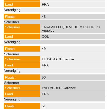
FRA
48
JARAMILLO QUEVEDO Maria De Los
Angeles
COL
49
LE BASTARD Leonie
FRA
50
PALPACUER Garance
FRA
51