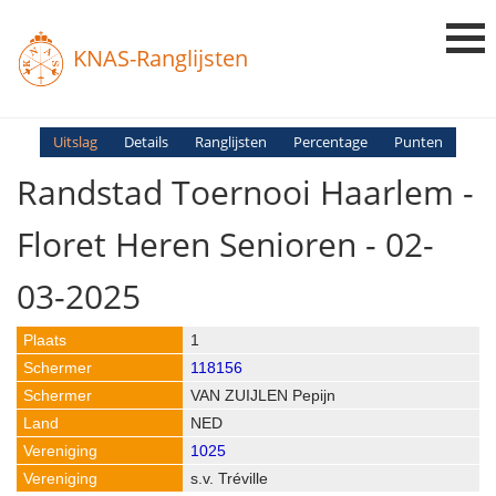
KNAS-Ranglijsten
Login
Uitslag
Details
Ranglijsten
Percentage
Punten
Randstad Toernooi Haarlem -
Ranglijsten
Uitslagen
Floret Heren Senioren - 02-
Uitleg en Vragen
03-2025
1
118156
VAN ZUIJLEN Pepijn
NED
1025
s.v. Tréville