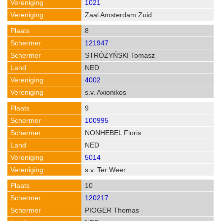
1021
Zaal Amsterdam Zuid
8
121947
STRÓŻYŃSKI Tomasz
NED
4002
s.v. Axionikos
9
100995
NONHEBEL Floris
NED
5014
s.v. Ter Weer
10
120217
PIOGER Thomas