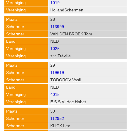
1019
HollandSchermen
28
113999
VAN DEN BROEK Tom
NED
1025
s.v. Tréville
29
119619
TODOROV Vasil
NED
4015
E.S.S.V. Hoc Habet
30
112952
KLICK Lex