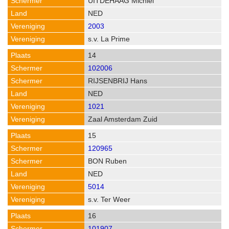
UITDEHAAG Michiel
NED
2003
s.v. La Prime
14
102006
RIJSENBRIJ Hans
NED
1021
Zaal Amsterdam Zuid
15
120965
BON Ruben
NED
5014
s.v. Ter Weer
16
101907