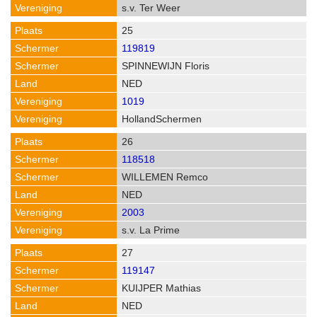
s.v. Ter Weer
25
119819
SPINNEWIJN Floris
NED
1019
HollandSchermen
26
118518
WILLEMEN Remco
NED
2003
s.v. La Prime
27
119147
KUIJPER Mathias
NED