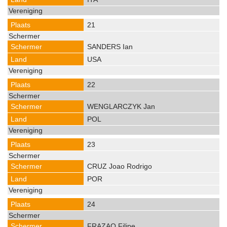
21
SANDERS Ian
USA
22
WENGLARCZYK Jan
POL
23
CRUZ Joao Rodrigo
POR
24
FRAZAO Filipe