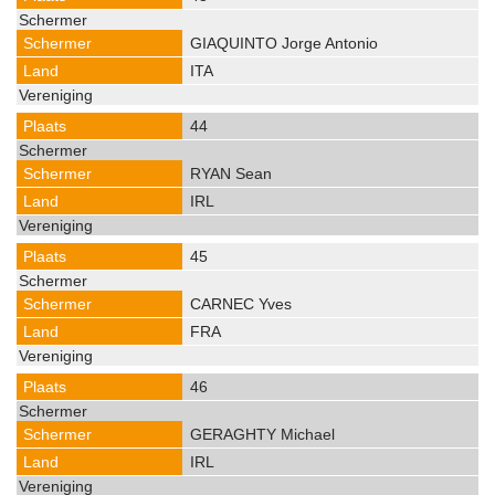
GIAQUINTO Jorge Antonio
ITA
44
RYAN Sean
IRL
45
CARNEC Yves
FRA
46
GERAGHTY Michael
IRL