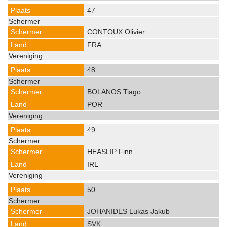
47
CONTOUX Olivier
FRA
48
BOLANOS Tiago
POR
49
HEASLIP Finn
IRL
50
JOHANIDES Lukas Jakub
SVK