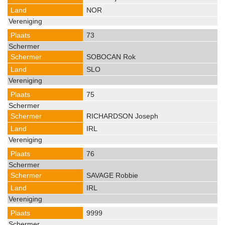
NOR
73
SOBOCAN Rok
SLO
75
RICHARDSON Joseph
IRL
76
SAVAGE Robbie
IRL
9999