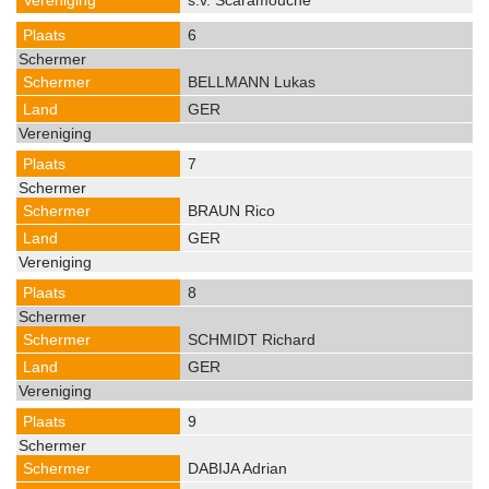
s.v. Scaramouche
6
BELLMANN Lukas
GER
7
BRAUN Rico
GER
8
SCHMIDT Richard
GER
9
DABIJA Adrian