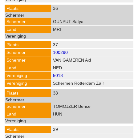
36
GUNPUT Satya
MRI
37
100290
VAN GAMEREN Axl
NED
5018
Schermen Rotterdam Zaïr
38
TOMOJZER Bence
HUN
39