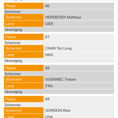
66
HERDEGEN Matthias
GER
67
CHAN Tsz Long
HKG
68
GUENNEC Tristan
FRA
69
GORDON Reis
USA