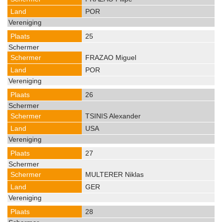
POR
25
FRAZAO Miguel
POR
26
TSINIS Alexander
USA
27
MULTERER Niklas
GER
28