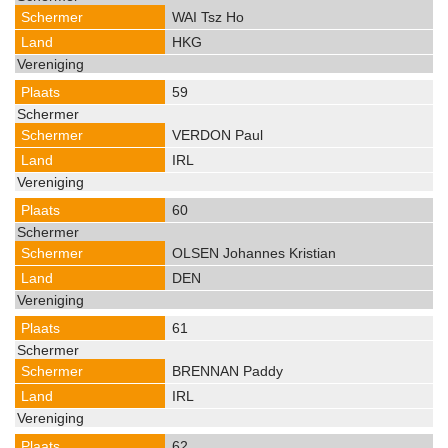
WAI Tsz Ho
HKG
59
VERDON Paul
IRL
60
OLSEN Johannes Kristian
DEN
61
BRENNAN Paddy
IRL
62