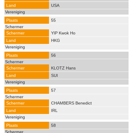
USA
55
YIP Kwok Ho
HKG
56
KLOTZ Hans
SUI
57
CHAMBERS Benedict
IRL
58