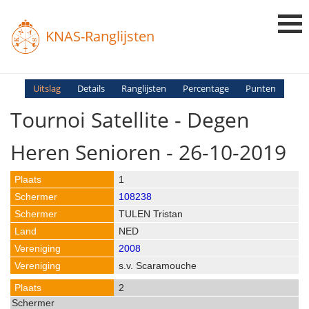
KNAS-Ranglijsten
Login
Uitslag
Details
Ranglijsten
Percentage
Punten
Tournoi Satellite - Degen
Ranglijsten
Uitslagen
Heren Senioren - 26-10-2019
Uitleg en Vragen
1
108238
TULEN Tristan
NED
2008
s.v. Scaramouche
2