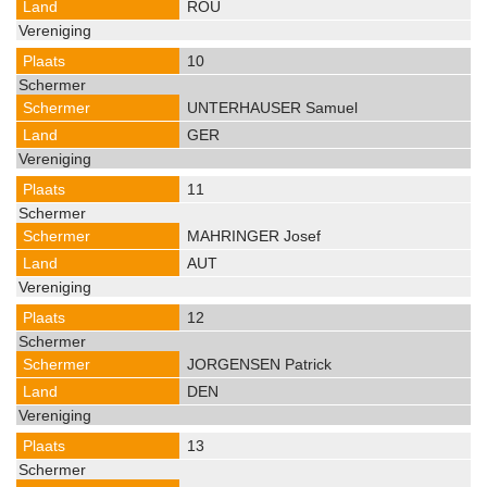
ROU
10
UNTERHAUSER Samuel
GER
11
MAHRINGER Josef
AUT
12
JORGENSEN Patrick
DEN
13