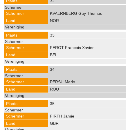
32
KVAERNBERG Guy Thomas
NOR
33
FEROT Francois Xavier
BEL
34
PERSU Mario
ROU
35
FIRTH Jamie
GBR