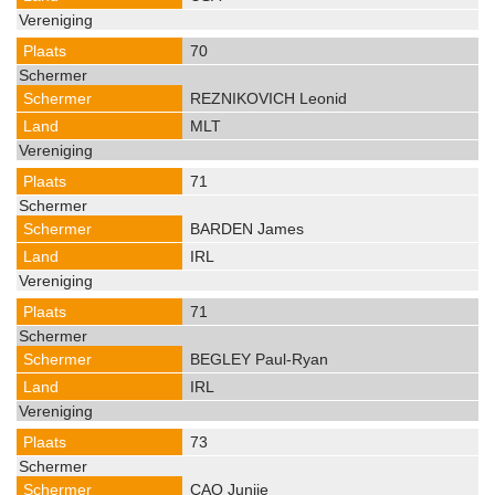
70
REZNIKOVICH Leonid
MLT
71
BARDEN James
IRL
71
BEGLEY Paul-Ryan
IRL
73
CAO Junjie