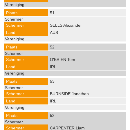
51
SELLS Alexander
AUS
52
O'BRIEN Tom
IRL
53
BURNSIDE Jonathan
IRL
53
CARPENTER Liam