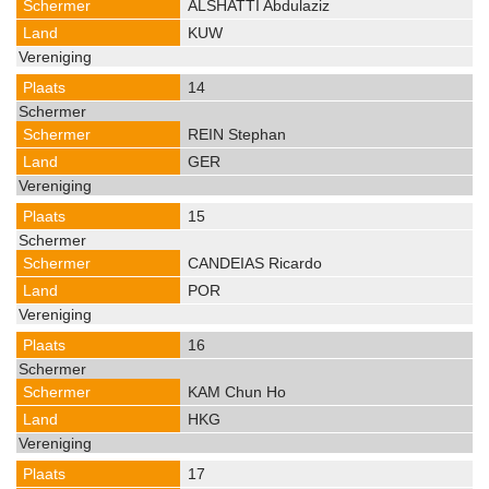
ALSHATTI Abdulaziz
KUW
14
REIN Stephan
GER
15
CANDEIAS Ricardo
POR
16
KAM Chun Ho
HKG
17