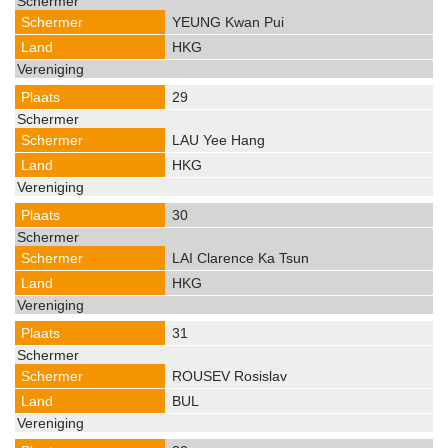
YEUNG Kwan Pui
HKG
29
LAU Yee Hang
HKG
30
LAI Clarence Ka Tsun
HKG
31
ROUSEV Rosislav
BUL