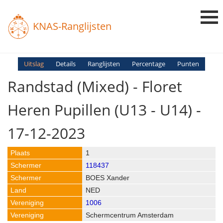
KNAS-Ranglijsten
Login
Uitslag
Details
Ranglijsten
Percentage
Punten
Randstad (mixed) - Floret
Ranglijsten
Uitslagen
Heren Pupillen (U13 - U14) -
Uitleg en Vragen
17-12-2023
1
118437
BOES Xander
NED
1006
Schermcentrum Amsterdam