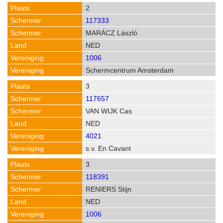
2
117333
MARÁCZ László
NED
1006
Schermcentrum Amsterdam
3
117657
VAN WIJK Cas
NED
4021
s.v. En Cavant
3
118391
RENIERS Stijn
NED
1006