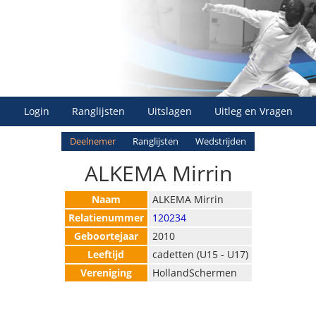
Login
Ranglijsten
Uitslagen
Uitleg en Vragen
Deelnemer
Ranglijsten
Wedstrijden
ALKEMA Mirrin
Naam
ALKEMA Mirrin
Relatienummer
120234
Geboortejaar
2010
Leeftijd
cadetten (U15 - U17)
Vereniging
HollandSchermen