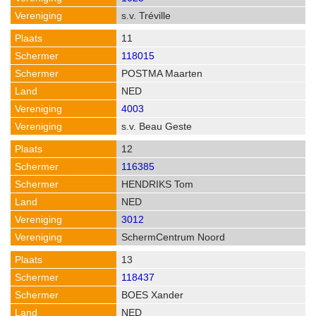
s.v. Tréville
11
118015
POSTMA Maarten
NED
4003
s.v. Beau Geste
12
116385
HENDRIKS Tom
NED
3012
SchermCentrum Noord
13
118437
BOES Xander
NED