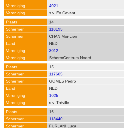
4021
s.v. En Cavant
14
118195
CHAN Mei-Lien
NED
3012
SchermCentrum Noord
15
117605
GOMES Pedro
NED
1025
s.v. Tréville
16
118440
FURLANI Luca