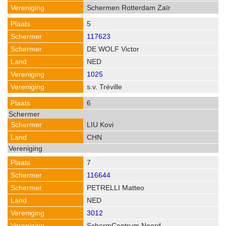
Schermen Rotterdam Zaïr
5
117623
DE WOLF Victor
NED
1025
s.v. Tréville
6
LIU Kovi
CHN
7
116644
PETRELLI Matteo
NED
3012
SchermCentrum Noord