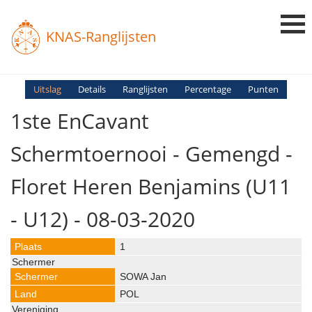
KNAS-Ranglijsten
Login
Uitslag
Details
Ranglijsten
Percentage
Punten
1ste EnCavant
Ranglijsten
Uitslagen
Schermtoernooi - Gemengd -
Uitleg en Vragen
Floret Heren Benjamins (U11
- U12) - 08-03-2020
1
SOWA Jan
POL