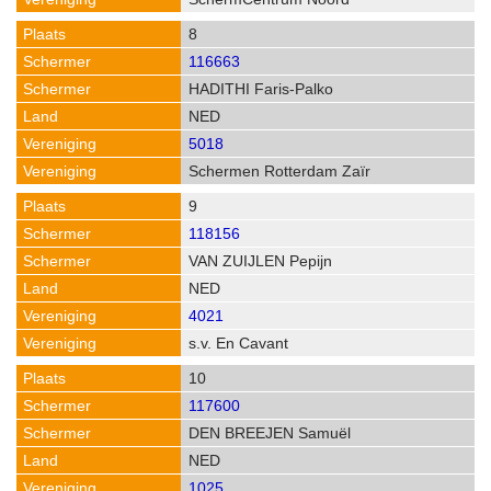
8
116663
HADITHI Faris-Palko
NED
5018
Schermen Rotterdam Zaïr
9
118156
VAN ZUIJLEN Pepijn
NED
4021
s.v. En Cavant
10
117600
DEN BREEJEN Samuël
NED
1025