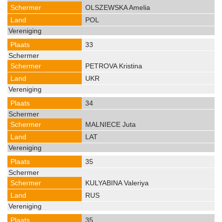
OLSZEWSKA Amelia
POL
33
PETROVA Kristina
UKR
34
MALNIECE Juta
LAT
35
KULYABINA Valeriya
RUS
35