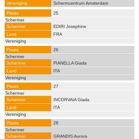
Schermcentrum Amsterdam
25
EDIRI Josephine
FRA
26
PIANELLA Giada
ITA
27
INCORVAIA Giada
ITA
28
GRANDIS Aurora