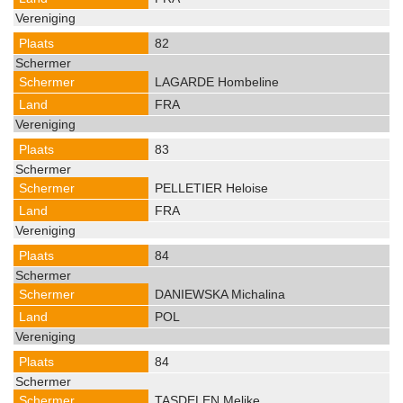
82
LAGARDE Hombeline
FRA
83
PELLETIER Heloise
FRA
84
DANIEWSKA Michalina
POL
84
TASDELEN Melike