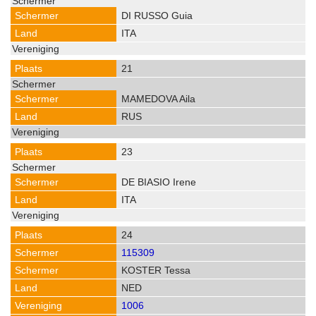
DI RUSSO Guia
ITA
21
MAMEDOVA Aila
RUS
23
DE BIASIO Irene
ITA
24
115309
KOSTER Tessa
NED
1006