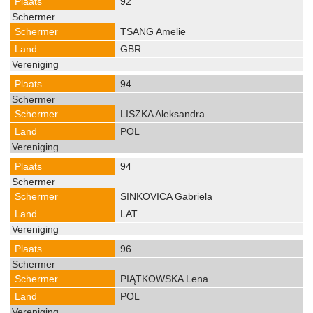
92
TSANG Amelie
GBR
94
LISZKA Aleksandra
POL
94
SINKOVICA Gabriela
LAT
96
PIĄTKOWSKA Lena
POL