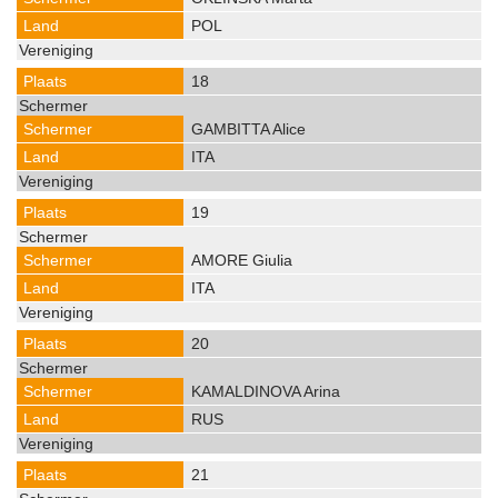
POL
18
GAMBITTA Alice
ITA
19
AMORE Giulia
ITA
20
KAMALDINOVA Arina
RUS
21