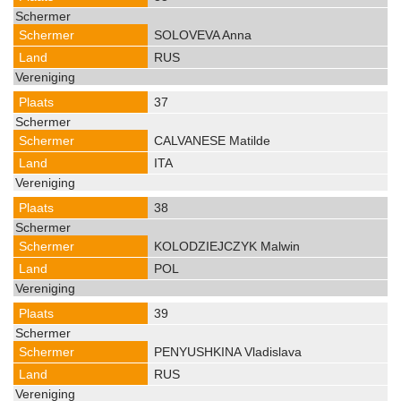
SOLOVEVA Anna
RUS
37
CALVANESE Matilde
ITA
38
KOLODZIEJCZYK Malwin
POL
39
PENYUSHKINA Vladislava
RUS