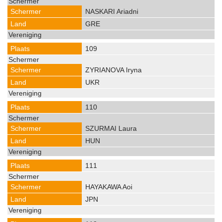
NASKARI Ariadni
GRE
109
ZYRIANOVA Iryna
UKR
110
SZURMAI Laura
HUN
111
HAYAKAWA Aoi
JPN