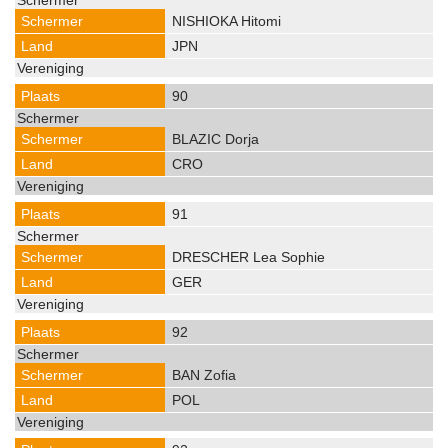
NISHIOKA Hitomi
JPN
90
BLAZIC Dorja
CRO
91
DRESCHER Lea Sophie
GER
92
BAN Zofia
POL