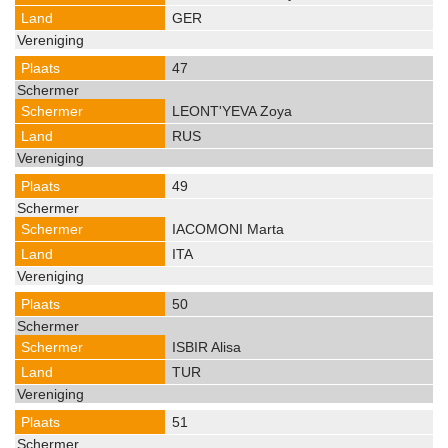
GER
47
LEONT'YEVA Zoya
RUS
49
IACOMONI Marta
ITA
50
ISBIR Alisa
TUR
51