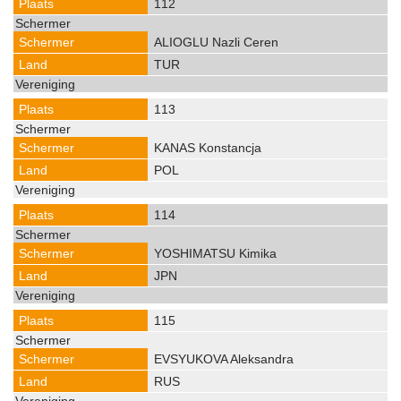
112
ALIOGLU Nazli Ceren
TUR
113
KANAS Konstancja
POL
114
YOSHIMATSU Kimika
JPN
115
EVSYUKOVA Aleksandra
RUS