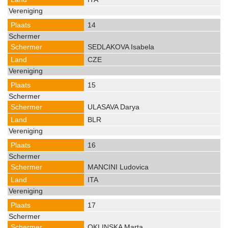
14
SEDLAKOVA Isabela
CZE
15
ULASAVA Darya
BLR
16
MANCINI Ludovica
ITA
17
OKLINSKA Marta