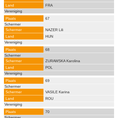
FRA
67
NAZER Lili
HUN
68
ZURAWSKA Karolina
POL
69
VASILE Karina
ROU
70