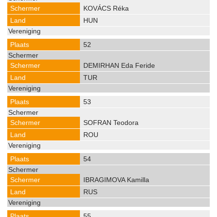
KOVÁCS Réka
HUN
52
DEMIRHAN Eda Feride
TUR
53
SOFRAN Teodora
ROU
54
IBRAGIMOVA Kamilla
RUS
55