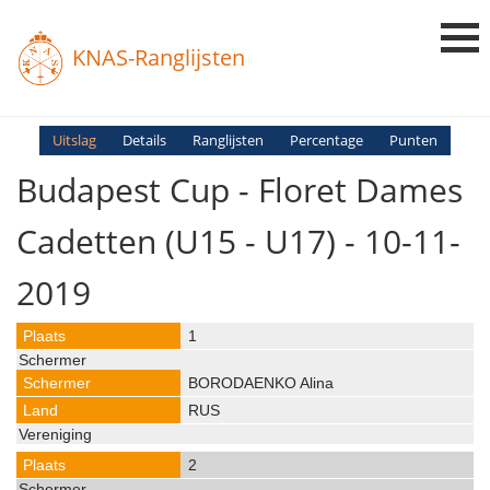
KNAS-Ranglijsten
Login
Uitslag
Details
Ranglijsten
Percentage
Punten
Budapest Cup - Floret Dames
Ranglijsten
Uitslagen
Cadetten (U15 - U17) - 10-11-
Uitleg en Vragen
2019
1
BORODAENKO Alina
RUS
2