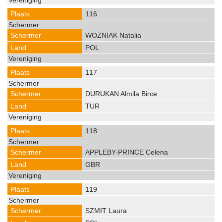
116
WOZNIAK Natalia
POL
117
DURUKAN Almila Birce
TUR
118
APPLEBY-PRINCE Celena
GBR
119
SZMIT Laura