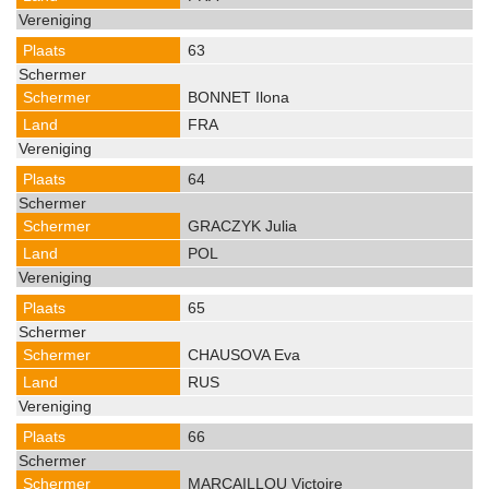
63
BONNET Ilona
FRA
64
GRACZYK Julia
POL
65
CHAUSOVA Eva
RUS
66
MARCAILLOU Victoire