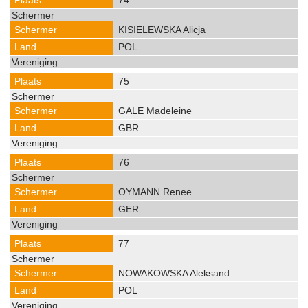
74
KISIELEWSKA Alicja
POL
75
GALE Madeleine
GBR
76
OYMANN Renee
GER
77
NOWAKOWSKA Aleksand
POL