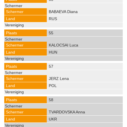
BABAEVA Diana
RUS
55
KALOCSAI Luca
HUN
57
JERZ Lena
POL
58
TVARDOVSKA Anna
UKR