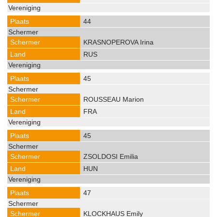
44
KRASNOPEROVA Irina
RUS
45
ROUSSEAU Marion
FRA
45
ZSOLDOSI Emilia
HUN
47
KLOCKHAUS Emily