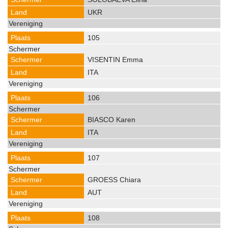
UKR
105
VISENTIN Emma
ITA
106
BIASCO Karen
ITA
107
GROESS Chiara
AUT
108