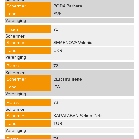
BODA Barbara
SVK
71
SEMENOVA Valeriia
UKR
72
BERTINI Irene
ITA
73
KARATABAN Selma Defn
TUR