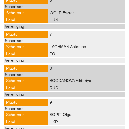
6
WOLF Eszter
HUN
7
LACHMAN Antonina
POL
8
BOGDANOVA Viktoriya
RUS
9
SOPIT Olga
UKR