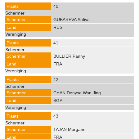
40
GUBAREVA Sofiya
RUS
41
BULLIER Fanny
FRA
42
CHAN Denyse Wan Jing
SGP
43
TAJAN Morgane
FRA