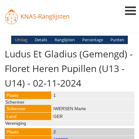
KNAS-Ranglijsten
Login
Uitslag
Details
Ranglijsten
Percentage
Punten
Ludus Et Gladius (gemengd) -
Ranglijsten
Uitslagen
Floret Heren Pupillen (U13 -
Uitleg en Vragen
U14) - 02-11-2024
1
IWERSEN Marte
GER
2