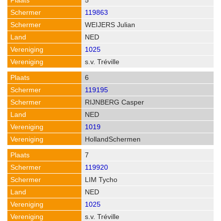
5
119863
WEIJERS Julian
NED
1025
s.v. Tréville
6
119195
RIJNBERG Casper
NED
1019
HollandSchermen
7
119920
LIM Tycho
NED
1025
s.v. Tréville