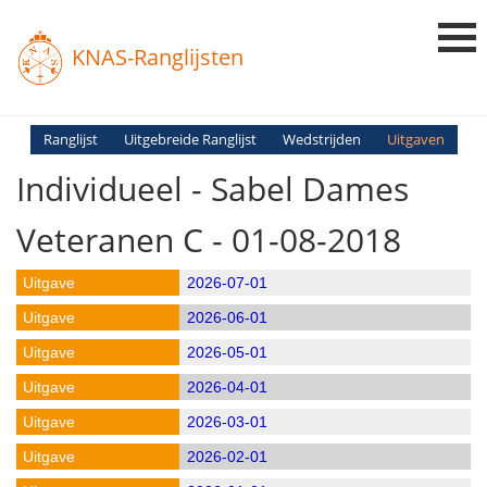
KNAS-Ranglijsten
Login
Ranglijst
Uitgebreide Ranglijst
Wedstrijden
Uitgaven
Individueel - Sabel Dames
Ranglijsten
Uitslagen
Veteranen C - 01-08-2018
Uitleg en Vragen
2026-07-01
2026-06-01
2026-05-01
2026-04-01
2026-03-01
2026-02-01