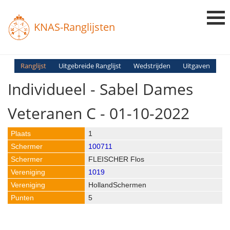
KNAS-Ranglijsten
Login
Ranglijst
Uitgebreide Ranglijst
Wedstrijden
Uitgaven
Individueel - Sabel Dames
Ranglijsten
Uitslagen
Veteranen C - 01-10-2022
Uitleg en Vragen
1
100711
FLEISCHER Flos
1019
HollandSchermen
5