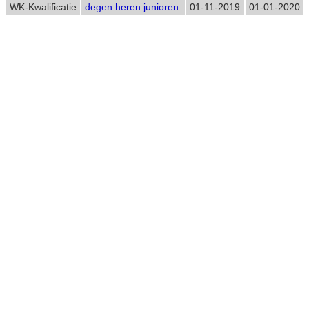
WK-Kwalificatie
degen heren junioren
01-11-2019
01-01-2020