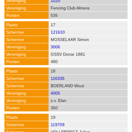
1020
Fencing Club Almere
535
17
121610
MOSSELAAR Simon
3006
GSSV Donar 1881
480
18
116335
BOERLAND Wout
4005
s.v. Elan
350
19
119709