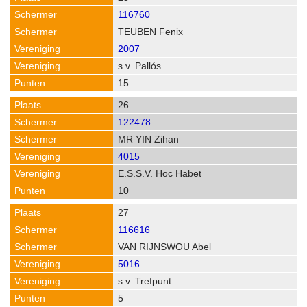
116760
TEUBEN Fenix
2007
s.v. Pallós
15
26
122478
MR YIN Zihan
4015
E.S.S.V. Hoc Habet
10
27
116616
VAN RIJNSWOU Abel
5016
s.v. Trefpunt
5