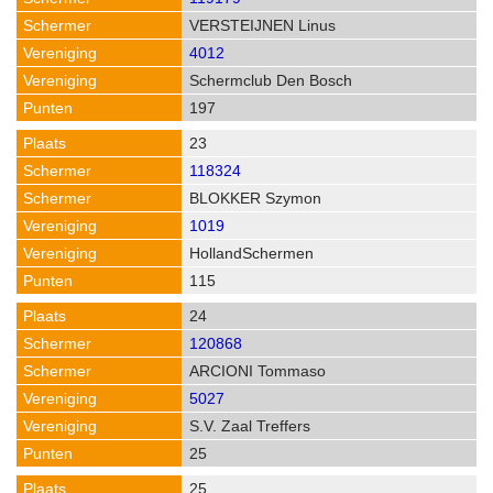
VERSTEIJNEN Linus
4012
Schermclub Den Bosch
197
23
118324
BLOKKER Szymon
1019
HollandSchermen
115
24
120868
ARCIONI Tommaso
5027
S.V. Zaal Treffers
25
25