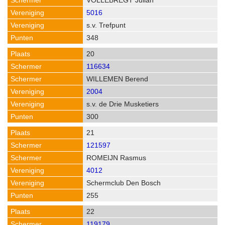
VOLLEBREGT Julian
5016
s.v. Trefpunt
348
20
116634
WILLEMEN Berend
2004
s.v. de Drie Musketiers
300
21
121597
ROMEIJN Rasmus
4012
Schermclub Den Bosch
255
22
119179