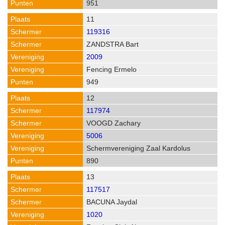
951
11
119316
ZANDSTRA Bart
2009
Fencing Ermelo
949
12
117974
VOOGD Zachary
5006
Schermvereniging Zaal Kardolus
890
13
117517
BACUNA Jaydal
1020