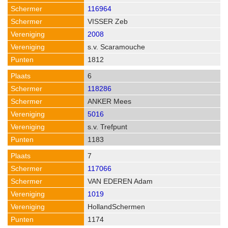
116964
VISSER Zeb
2008
s.v. Scaramouche
1812
6
118286
ANKER Mees
5016
s.v. Trefpunt
1183
7
117066
VAN EDEREN Adam
1019
HollandSchermen
1174