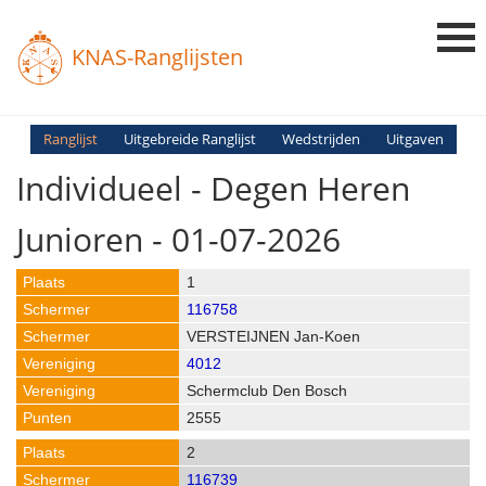
KNAS-Ranglijsten
Login
Ranglijst
Uitgebreide Ranglijst
Wedstrijden
Uitgaven
Individueel - Degen Heren
Ranglijsten
Uitslagen
Junioren - 01-07-2026
Uitleg en Vragen
1
116758
VERSTEIJNEN Jan-Koen
4012
Schermclub Den Bosch
2555
2
116739