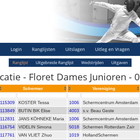
Login
Ranglijsten
Uitslagen
Uitleg en Vragen
Ranglijst
Uitgebreide Ranglijst
Wedstrijden
Uitgaven
icatie - Floret Dames Junioren - 
Schermer
Vereniging
115309
KOSTER Tessa
1006
Schermcentrum Amsterdam
113849
BUTIN BIK Elise
4003
s.v. Beau Geste
112831
JANS KÖHNEKE Maria
1006
Schermcentrum Amsterdam
116754
VIDELIN Simona
5018
Schermen Rotterdam Zaïr
117761
VAN VLIET Zhuo
1019
HollandSchermen