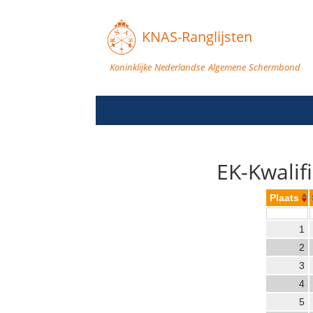
KNAS-Ranglijsten
Koninklijke Nederlandse Algemene Schermbond
EK-Kwalif
Plaats
1
2
3
4
5