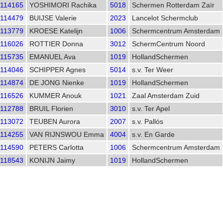
114165
YOSHIMORI Rachika
5018
Schermen Rotterdam Zaïr
114479
BUIJSE Valerie
2023
Lancelot Schermclub
113779
KROESE Katelijn
1006
Schermcentrum Amsterdam
116026
ROTTIER Donna
3012
SchermCentrum Noord
115735
EMANUEL Ava
1019
HollandSchermen
114046
SCHIPPER Agnes
5014
s.v. Ter Weer
114874
DE JONG Nienke
1019
HollandSchermen
116526
KUMMER Anouk
1021
Zaal Amsterdam Zuid
112788
BRUIL Florien
3010
s.v. Ter Apel
113072
TEUBEN Aurora
2007
s.v. Pallós
114255
VAN RIJNSWOU Emma
4004
s.v. En Garde
114590
PETERS Carlotta
1006
Schermcentrum Amsterdam
118543
KONIJN Jaimy
1019
HollandSchermen