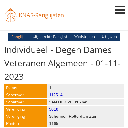
KNAS-Ranglijsten
Login
Ranglijst
Uitgebreide Ranglijst
Wedstrijden
Uitgaven
Individueel - Degen Dames
Ranglijsten
Uitslagen
Veteranen Algemeen - 01-11-
Uitleg en Vragen
2023
1
112514
VAN DER VEEN Ynet
5018
Schermen Rotterdam Zaïr
1165