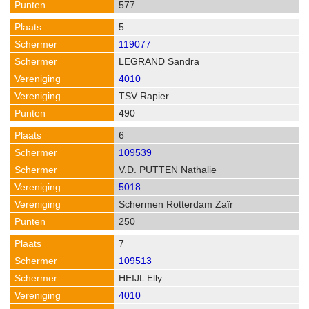
577
5
119077
LEGRAND Sandra
4010
TSV Rapier
490
6
109539
V.D. PUTTEN Nathalie
5018
Schermen Rotterdam Zaïr
250
7
109513
HEIJL Elly
4010