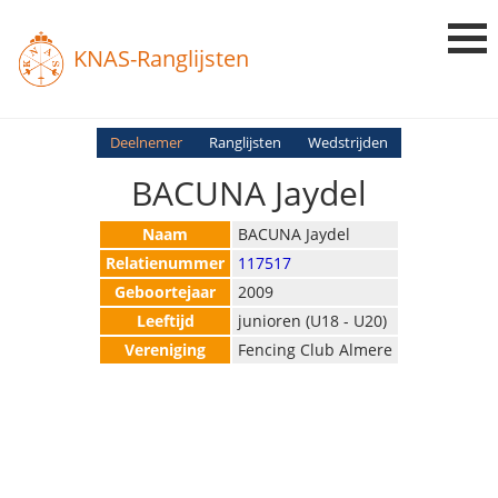
KNAS-Ranglijsten
Login
Deelnemer
Ranglijsten
Wedstrijden
BACUNA Jaydel
Ranglijsten
Uitslagen
Naam
BACUNA Jaydel
Relatienummer
117517
Uitleg en Vragen
Geboortejaar
2009
Leeftijd
junioren (U18 - U20)
Vereniging
Fencing Club Almere