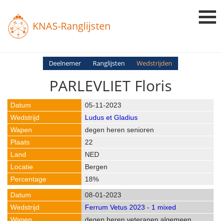
KNAS-Ranglijsten
Login
Deelnemer
Ranglijsten
Wedstrijden
PARLEVLIET Floris
Ranglijsten
Uitslagen
05-11-2023
Ludus et Gladius
Uitleg en Vragen
degen heren senioren
22
NED
Bergen
18%
08-01-2023
Ferrum Vetus 2023 - 1 mixed
degen heren veteranen algemeen