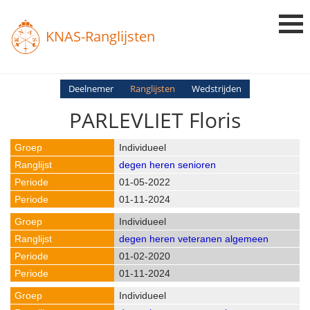
KNAS-Ranglijsten
Login
Deelnemer
Ranglijsten
Wedstrijden
PARLEVLIET Floris
Ranglijsten
Uitslagen
Individueel
degen heren senioren
Uitleg en Vragen
01-05-2022
01-11-2024
Individueel
degen heren veteranen algemeen
01-02-2020
01-11-2024
Individueel