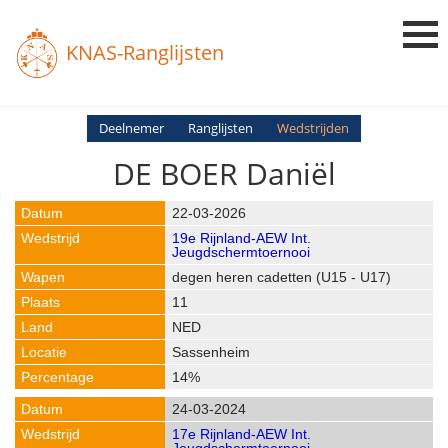
KNAS-Ranglijsten
Login
Deelnemer
Ranglijsten
Wedstrijden
DE BOER Daniël
Ranglijsten
Uitslagen
22-03-2026
19e Rijnland-AEW Int.
Uitleg en Vragen
Jeugdschermtoernooi
degen heren cadetten (U15 - U17)
11
NED
Sassenheim
14%
24-03-2024
17e Rijnland-AEW Int.