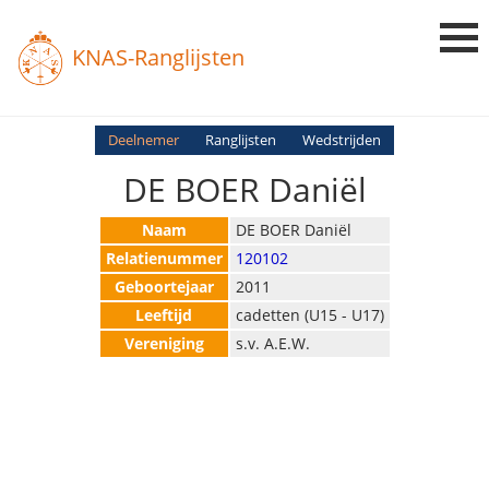
KNAS-Ranglijsten
Login
Deelnemer
Ranglijsten
Wedstrijden
DE BOER Daniël
Ranglijsten
Uitslagen
Naam
DE BOER Daniël
Relatienummer
120102
Uitleg en Vragen
Geboortejaar
2011
Leeftijd
cadetten (U15 - U17)
Vereniging
s.v. A.E.W.