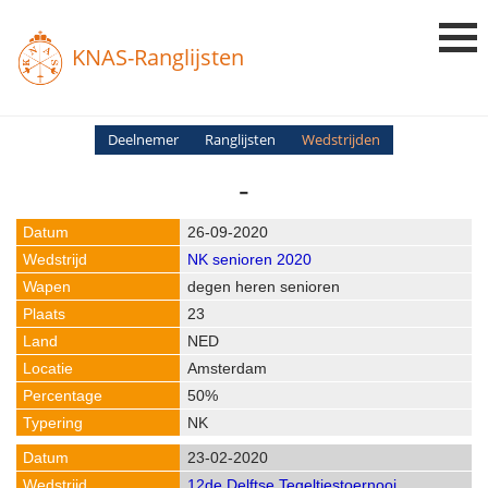
KNAS-Ranglijsten
Login
Deelnemer
Ranglijsten
Wedstrijden
-
Ranglijsten
Uitslagen
26-09-2020
NK senioren 2020
Uitleg en Vragen
degen heren senioren
23
NED
Amsterdam
50%
NK
23-02-2020
12de Delftse Tegeltjestoernooi