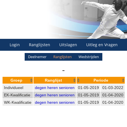
Login
Ranglijsten
Uitslagen
Uitleg en Vragen
Deelnemer
Ranglijsten
Wedstrijden
-
Groep
Ranglijst
Periode
Individueel
degen heren senioren
01-05-2019
01-03-2022
EK-Kwalificatie
degen heren senioren
01-05-2019
01-04-2020
WK-Kwalificatie
degen heren senioren
01-05-2019
01-04-2020