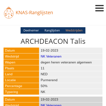
KNAS-Ranglijsten
Login
Deelnemer
Ranglijsten
Wedstrijden
ARCHDEACON Talis
Ranglijsten
Uitslagen
19-02-2023
NK Veteranen
Uitleg en Vragen
degen heren veteranen algemeen
11
NED
Purmerend
50%
NK
19-02-2023
NK Veteranen