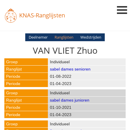
KNAS-Ranglijsten
Login
Deelnemer
Ranglijsten
Wedstrijden
VAN VLIET Zhuo
Ranglijsten
Uitslagen
Individueel
sabel dames senioren
Uitleg en Vragen
01-08-2022
01-04-2023
Individueel
sabel dames junioren
01-10-2021
01-04-2023
Individueel