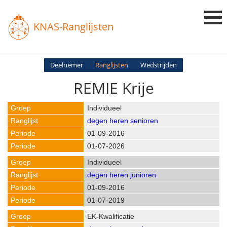
KNAS-Ranglijsten
Login
Deelnemer
Ranglijsten
Wedstrijden
REMIE Krije
Ranglijsten
Uitslagen
Individueel
degen heren senioren
Uitleg en Vragen
01-09-2016
01-07-2026
Individueel
degen heren junioren
01-09-2016
01-07-2019
EK-Kwalificatie