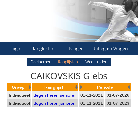
Login
Ranglijsten
Uitslagen
Uitleg en Vragen
Deelnemer
Ranglijsten
Wedstrijden
CAIKOVSKIS Glebs
Groep
Ranglijst
Periode
Individueel
degen heren senioren
01-11-2021
01-07-2026
Individueel
degen heren junioren
01-11-2021
01-07-2023