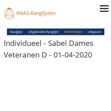
KNAS-Ranglijsten
Login
Ranglijst
Uitgebreide Ranglijst
Wedstrijden
Uitgaven
Individueel - Sabel Dames
Ranglijsten
Uitslagen
Veteranen D - 01-04-2020
Uitleg en Vragen