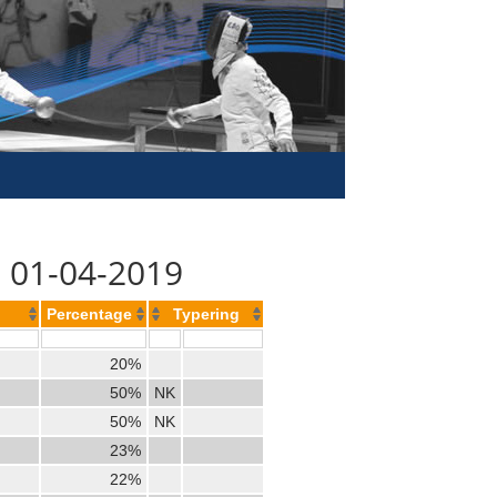
- 01-04-2019
Percentage
Typering
20%
50%
NK
50%
NK
23%
22%