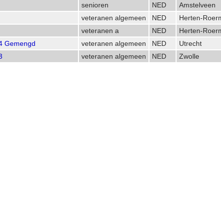
senioren
NED
Amstelveen
veteranen algemeen
NED
Herten-Roer
veteranen a
NED
Herten-Roer
-4 Gemengd
veteranen algemeen
NED
Utrecht
3
veteranen algemeen
NED
Zwolle