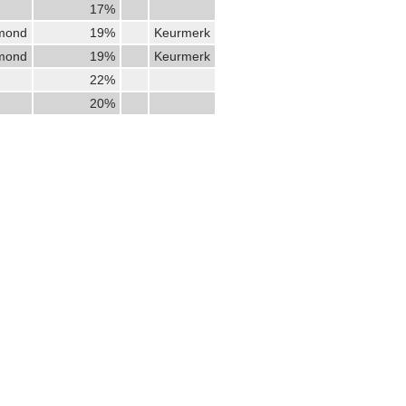
17%
mond
19%
Keurmerk
mond
19%
Keurmerk
22%
20%