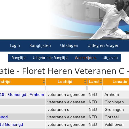
Login
Ranglijsten
Uitslagen
Uitleg en Vragen
Ranglijst
Uitgebreide Ranglijst
Wedstrijden
Uitgaven
atie - Floret Heren Veteranen C 
strijd
Leeftijd
Land
Locatie
019 - Gemengd - Arnhem
veteranen algemeen
NED
Arnhem
veteranen algemeen
NED
Groningen
veteranen c
NED
Groningen
engd
veteranen algemeen
NED
Gorssel
018 Gemengd
veteranen algemeen
NED
Veldhoven