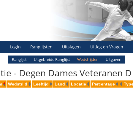
Login
Ranglijsten
Uitslagen
Uitleg en Vragen
Ranglijst
Uitgebreide Ranglijst
Wedstrijden
Uitgaven
atie - Degen Dames Veteranen D 
m
Wedstrijd
Leeftijd
Land
Locatie
Percentage
Type