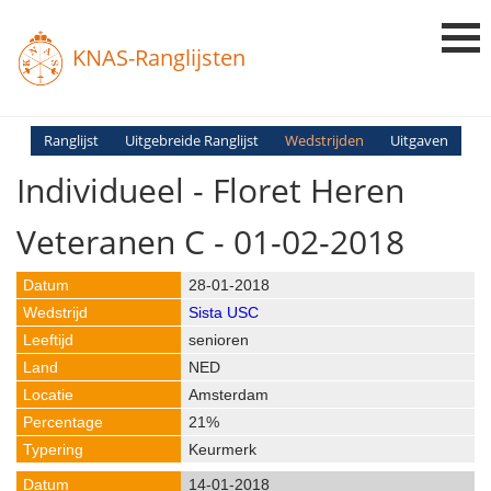
KNAS-Ranglijsten
Login
Ranglijst
Uitgebreide Ranglijst
Wedstrijden
Uitgaven
Individueel - Floret Heren
Ranglijsten
Uitslagen
Veteranen C - 01-02-2018
Uitleg en Vragen
28-01-2018
Sista USC
senioren
NED
Amsterdam
21%
Keurmerk
14-01-2018