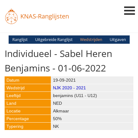
KNAS-Ranglijsten
Login
Ranglijst
Uitgebreide Ranglijst
Wedstrijden
Uitgaven
Individueel - Sabel Heren
Ranglijsten
Uitslagen
Benjamins - 01-06-2022
Uitleg en Vragen
19-09-2021
NJK 2020 - 2021
benjamins (U11 - U12)
NED
Alkmaar
50%
NK