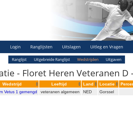
Login
Ranglijsten
Uitslagen
Uitleg en Vragen
Ranglijst
Uitgebreide Ranglijst
Wedstrijden
Uitgaven
atie - Floret Heren Veteranen D 
Wedstrijd
Leeftijd
Land
Locatie
Perce
m Vetus 1 gemengd
veteranen algemeen
NED
Gorssel