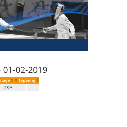
- 01-02-2019
ntage
Typering
23%