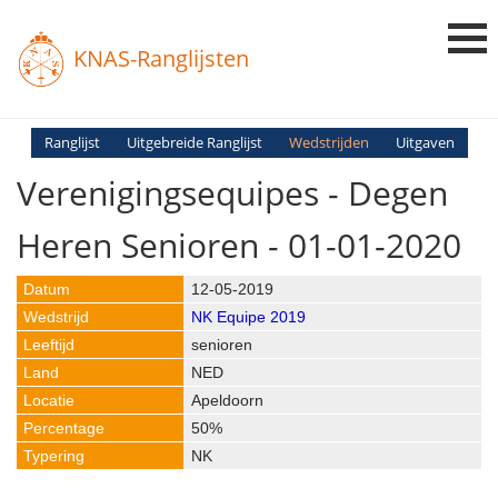
KNAS-Ranglijsten
Login
Ranglijst
Uitgebreide Ranglijst
Wedstrijden
Uitgaven
Verenigingsequipes - Degen
Ranglijsten
Uitslagen
Heren Senioren - 01-01-2020
Uitleg en Vragen
12-05-2019
NK Equipe 2019
senioren
NED
Apeldoorn
50%
NK